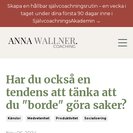
Skapa en hållbar självcoachningsrutin – en vecka i
taget under dina första 90 dagar inne i
SjälvcoachningsAkademin →
Har du också en
tendens att tänka att
du "borde" göra saker?
Känslor
Medvetenhet
Produktivitet
Socialisering