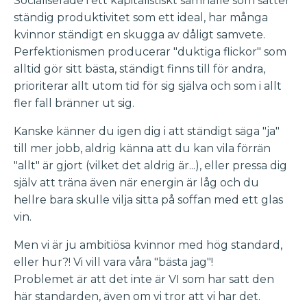
Socialiserade i ett kapitalistiskt samhälle som sätter
ständig produktivitet som ett ideal, har många
kvinnor ständigt en skugga av dåligt samvete.
Perfektionismen producerar "duktiga flickor" som
alltid gör sitt bästa, ständigt finns till för andra,
prioriterar allt utom tid för sig själva och som i allt
fler fall bränner ut sig.
Kanske känner du igen dig i att ständigt säga "ja"
till mer jobb, aldrig känna att du kan vila förrän
"allt" är gjort (vilket det aldrig är...), eller pressa dig
själv att träna även när energin är låg och du
hellre bara skulle vilja sitta på soffan med ett glas
vin.
Men vi är ju ambitiösa kvinnor med hög standard,
eller hur?! Vi vill vara våra "bästa jag"!
Problemet är att det inte är VI som har satt den
här standarden, även om vi tror att vi har det.