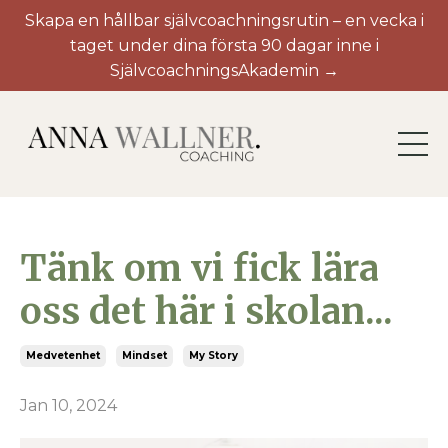
Skapa en hållbar självcoachningsrutin – en vecka i
taget under dina första 90 dagar inne i
SjälvcoachningsAkademin →
Tänk om vi fick lära
oss det här i skolan...
Medvetenhet
Mindset
My Story
Jan 10, 2024