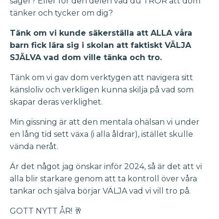
säger? Eller för den delen vad du TROR att dom
tänker och tycker om dig?
Tänk om vi kunde säkerställa att ALLA våra
barn fick lära sig i skolan att faktiskt VÄLJA
SJÄLVA vad dom ville tänka och tro.
Tänk om vi gav dom verktygen att navigera sitt
känsloliv och verkligen kunna skilja på vad som
skapar deras verklighet.
Min gissning är att den mentala ohälsan vi under
en lång tid sett växa (i alla åldrar), istället skulle
vända neråt.
Är det något jag önskar inför 2024, så är det att vi
alla blir starkare genom att ta kontroll över våra
tankar och själva börjar VÄLJA vad vi vill tro på.
GOTT NYTT ÅR! 🥂