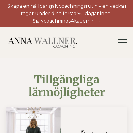
Skapa en hållbar självcoachningsrutin – en vecka i
taget under dina första 90 dagar inne i
SjälvcoachningsAkademin →
Tillgängliga
lärmöjligheter