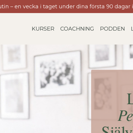
utin – en vecka i taget under dina första 90 daga
KURSER
COACHNING
PODDEN
Pe
Själ