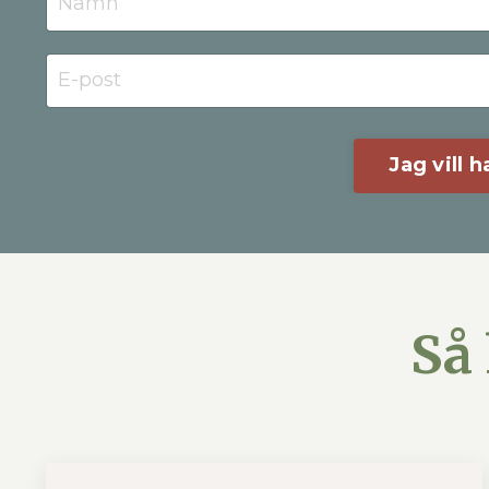
Jag vill 
Så 