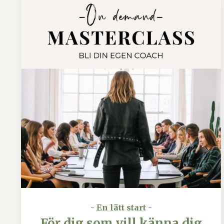
- En lätt start -
För dig som vill känna dig