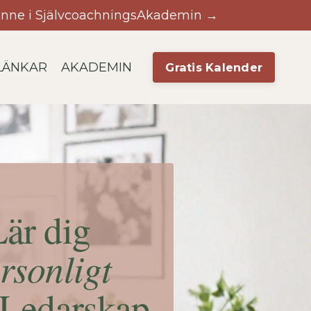
r inne i SjälvcoachningsAkademin →
LÄNKAR
AKADEMIN
Gratis Kalender
Lär dig
rsonligt
vLedarskap