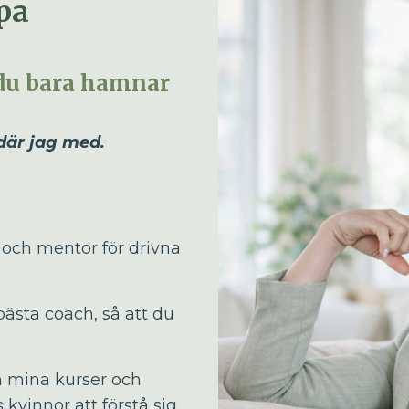
apa
 du bara hamnar
 där jag med.
 och mentor för drivna
 bästa coach, så att du
 mina kurser och
kvinnor att förstå sig